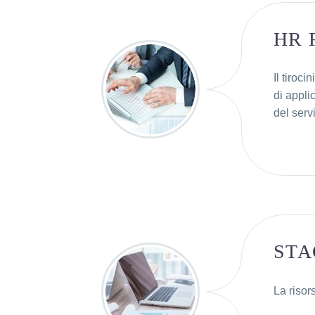
HR 
Il tiroc
di appli
del ser
STA
La risor