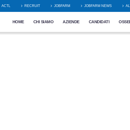
ACTL
RECRUIT
JOBFARM
JOBFARM NEWS
AL
HOME
CHI SIAMO
AZIENDE
CANDIDATI
OSSE
 RECEPTIO