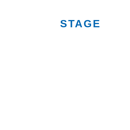
LAVORO
STAGE
FORMAZIONE
Sportellostage è il portale di ACTL
dedicato a candidati ed aziende che
intendono creare nuovi percorsi nel mondo
del lavoro