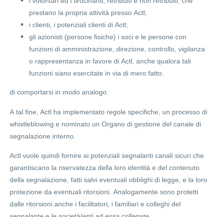
i volontari ed i tirocinanti, retribuiti e non retribuiti, che
prestano la propria attività presso Actl;
i clienti, i potenziali clienti di Actl;
gli azionisti (persone fisiche) i soci e le persone con
funzioni di amministrazione, direzione, controllo, vigilanza
o rappresentanza in favore di Actl, anche qualora tali
funzioni siano esercitate in via di mero fatto.
di comportarsi in modo analogo.
A tal fine, Actl ha implementato regole specifiche, un processo di
whistleblowing e nominato un Organo di gestione del canale di
segnalazione interno.
Actl vuole quindi fornire ai potenziali segnalanti canali sicuri che
garantiscano la riservatezza della loro identità e del contenuto
della segnalazione, fatti salvi eventuali obblighi di legge, e la loro
protezione da eventuali ritorsioni. Analogamente sono protetti
dalle ritorsioni anche i facilitatori, i familiari e colleghi del
segnalante e le società/enti ad essa collegate.