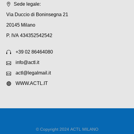
Sede legale:
Via Duccio di Boninsegna 21
20145 Milano
P. IVA 434352542542
+39 02 86464080
info@actl.it
actl@legalmail.it
WWW.ACTL.IT
© Copyright 2024 ACTL MILANO