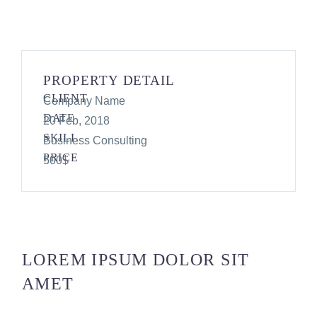
PROPERTY DETAIL
CLIENT
Company Name
DATE
20 Feb, 2018
SKILL
Business Consulting
PRICE
500$
LOREM IPSUM DOLOR SIT
AMET