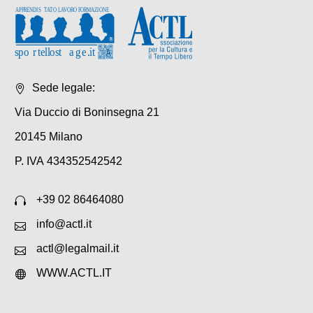
Sede legale:
Via Duccio di Boninsegna 21
20145 Milano
P. IVA 434352542542
+39 02 86464080
info@actl.it
-
By
sportellonew
Marzo 23, 2024
actl@legalmail.it
Investire nel patrimonio artistico italiano
WWW.ACTL.IT
per far crescere il Paese. Giovanni
Valagussa, storico dell’arte e docente