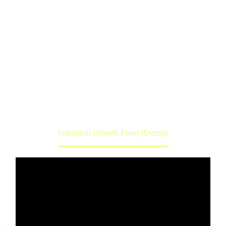
(DEMO)
Lorem ipsum dolor sit amet ipsum
Home
Portfolio Item
Industrial Growth Fund (Demo)