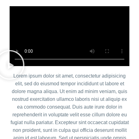
Lorem ipsum dolor sit amet, consectetur adipisicing
elit, sed do eiusmod tempor incididunt ut labore et
dolore magna aliqua. Ut enim ad minim veniam, quis
nostrud exercitation ullamco laboris nisi ut aliquip ex
ea commodo consequat. Duis aute irure dolor in
reprehenderit in voluptate velit esse cillum dolore eu
fugiat nulla pariatur. Excepteur sint occaecat cupidatat
non proident, sunt in culpa qui officia deserunt mollit
anim id est laborum. Sed ut perspiciatis unde omnis