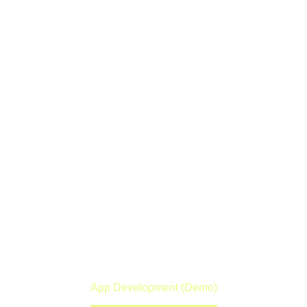
APP
DEVELOPMENT
(DEMO)
Lorem ipsum dolor sit amet ipsum
Home
Portfolio Item
App Development (Demo)