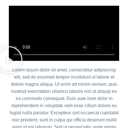
Lorem ipsum dolor sit amet, consectetur adipisicing
elit, sed do eiusmod tempor incididunt ut labore et
dolore magna aliqua. Ut enim ad minim veniam, quis
nostrud exercitation ullamco laboris nisi ut aliquip ex
ea commodo consequat. Duis aute irure dolor in
reprehenderit in voluptate velit esse cillum dolore eu
fugiat nulla pariatur. Excepteur sint occaecat cupidatat
non proident, sunt in culpa qui officia deserunt mollit
anim id est laborum. Sed ut perspiciatis unde omnis