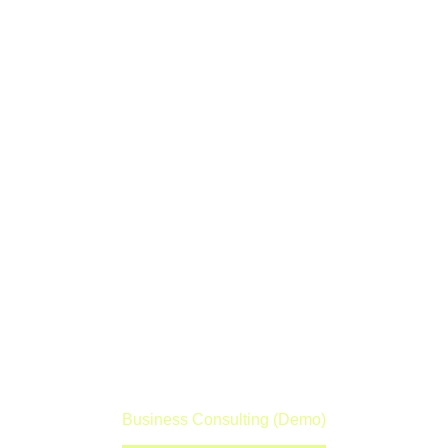
BUSINESS
CONSULTING
(DEMO)
Lorem ipsum dolor sit amet ipsum
Home
Portfolio Item
Business Consulting (Demo)