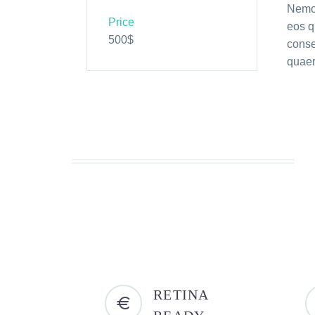
Nemo 
Price
eos q
500$
conse
quaer
RETINA