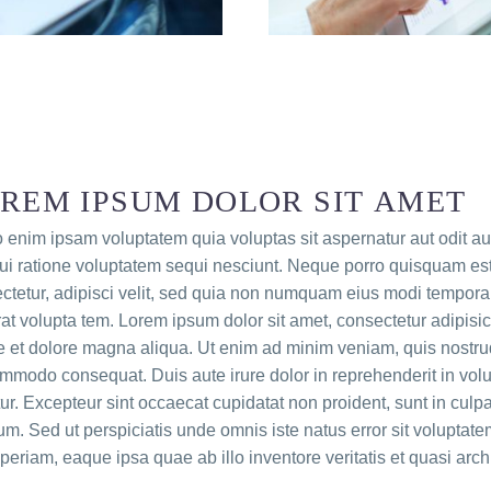
REM IPSUM DOLOR SIT AMET
enim ipsam voluptatem quia voluptas sit aspernatur aut odit au
ui ratione voluptatem sequi nesciunt. Neque porro quisquam est,
ctetur, adipisci velit, sed quia non numquam eius modi tempora
at volupta tem. Lorem ipsum dolor sit amet, consectetur adipisic
e et dolore magna aliqua. Ut enim ad minim veniam, quis nostrud 
mmodo consequat. Duis aute irure dolor in reprehenderit in volupt
tur. Excepteur sint occaecat cupidatat non proident, sunt in culpa 
um. Sed ut perspiciatis unde omnis iste natus error sit volupt
periam, eaque ipsa quae ab illo inventore veritatis et quasi arch